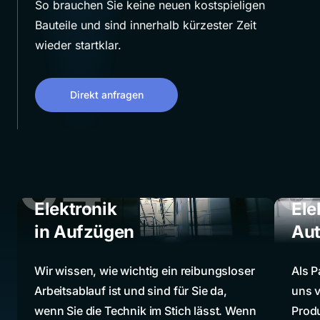
So brauchen Sie keine neuen kostspieligen
Bauteile und sind innerhalb kürzester Zeit
wieder startklar.
Direkt anfragen
04
0
Elektronik
Ele
in Aufzügen
Au
Wir wissen, wie wichtig ein reibungsloser
Als P
Arbeitsablauf ist und sind für Sie da,
uns v
wenn Sie die Technik im Stich lässt. Wenn
Produ