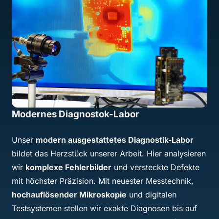
Reparatur mit Bestpreis- Garantie
Bei uns profitieren Sie von
transparenter und fairer
Preisgestaltung
– mit
Bestpreis-Garantie
. Unser
Ziel: Ihnen die
wirtschaftlich sinnvollste
Reparaturlösung
zu bieten. Durch Erfahrung,
effiziente Prozesse und optimale
Ersatzteilbeschaffung sind unsere Reparaturen oft
deutlich günstiger als bei vielen Mitbewerbern oder
einem Neukauf.
Bestpreis-Garantie
:
Sollten Sie ein